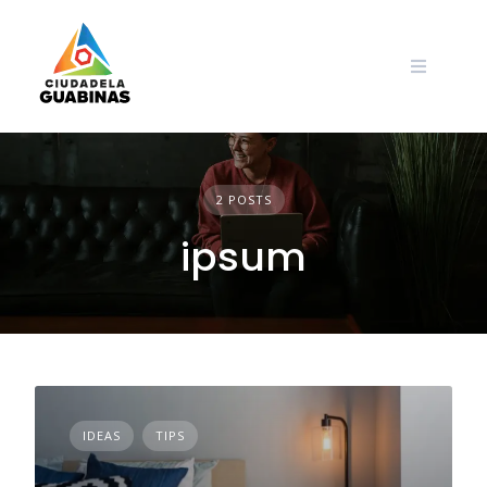
Skip
to
content
2 POSTS
ipsum
IDEAS
TIPS