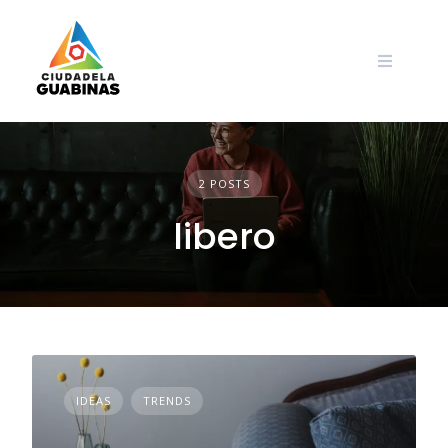
Skip
to
content
2 POSTS
libero
IDEAS
TRENDS